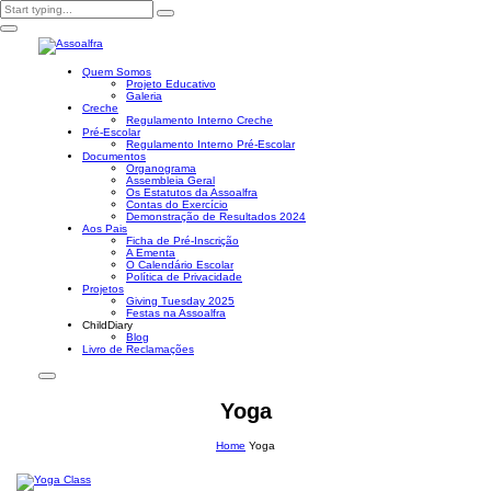
Quem Somos
Projeto Educativo
Galeria
Creche
Regulamento Interno Creche
Pré-Escolar
Regulamento Interno Pré-Escolar
Documentos
Organograma
Assembleia Geral
Os Estatutos da Assoalfra
Contas do Exercício
Demonstração de Resultados 2024
Aos Pais
Ficha de Pré-Inscrição
A Ementa
O Calendário Escolar
Política de Privacidade
Projetos
Giving Tuesday 2025
Festas na Assoalfra
ChildDiary
Blog
Livro de Reclamações
Yoga
Home
Yoga