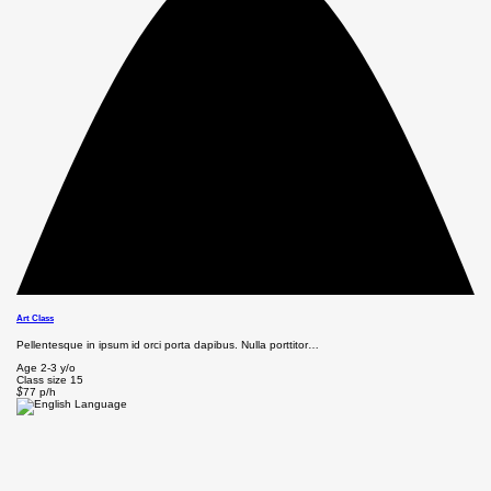
Art Class
Pellentesque in ipsum id orci porta dapibus. Nulla porttitor…
Age
2-3 y/o
Class size
15
$
77
p/h