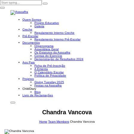
Quem Somos
Projeto Educativo
Galeria
Creche
Regulamento Interno Creche
Pré-Escolar
Regulamento Interno Pré-Escolar
Documentos
Organograma
Assembleia Geral
Os Estatutos da Assoalfra
Contas do Exercício
Demonstração de Resultados 2024
Aos Pais
Ficha de Pré-Inscrição
A Ementa
O Calendário Escolar
Política de Privacidade
Projetos
Giving Tuesday 2025
Festas na Assoalfra
ChildDiary
Blog
Livro de Reclamações
Chandra Vancova
Home
Team Members
Chandra Vancova