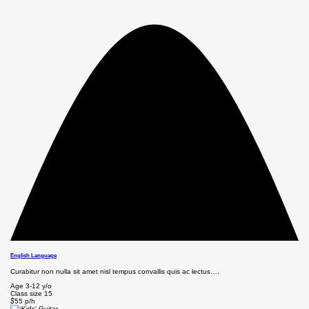
English Language
Curabitur non nulla sit amet nisl tempus convallis quis ac lectus….
Age
3-12 y/o
Class size
15
$
55
p/h