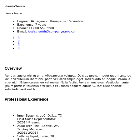
Chandra Vancova
Literacy Teacher
Degree:
BA degree in Therapeutic Recreation
Experience:
7 years
Phone:
+1 800 559 6580
E-mail:
jessica.smith@companyname.com
Overview
Aenean auctor wisi et urna. Aliquam erat volutpat. Duis ac turpis. Integer rutrum ante eu
lacus.Vestibulum libero nisl, porta vel, scelerisque eget, malesuada at, neque. Vivamus
eget nibh. Etiam cursus leo vel metus. Nulla facilisi. Aenean nec eros. Vestibulum ante
ipsum primis in faucibus orci luctus et ultrices posuere cubilia Curae; Suspendisse
sollicitudin velit sed leo.
Professional Experience
Inner Systems, LLC, Dallas, TX
Field Sales Representative
2/2014-Present
Aural Tech, Inc., Seattle, WA
Territory Manager
3/2011-2/2014
Self-Employed, Tulsa, OK
Sales Manager