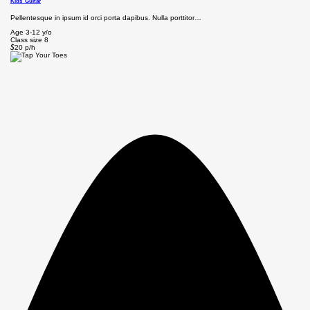
Kids’ Guitar
Pellentesque in ipsum id orci porta dapibus. Nulla porttitor…
Age
3-12 y/o
Class size
8
$
20
p/h