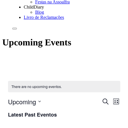
Festas na Assoalfra
ChildDiary
Blog
Livro de Reclamações
Upcoming Events
There are no upcoming eventos.
Upcoming
Eventos
Even
Pesquisar
List
View
Search
Selecione
Navig
Latest Past Eventos
data
and
Views