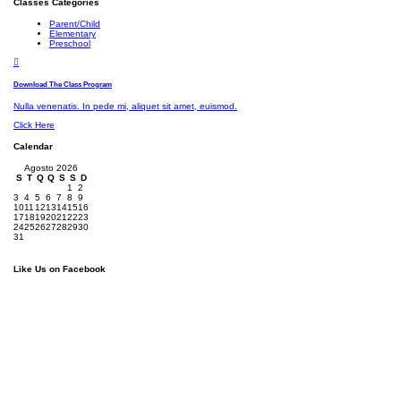
Classes Categories
Parent/Child
Elementary
Preschool
Download The Class Program
Nulla venenatis. In pede mi, aliquet sit amet, euismod.
Click Here
Calendar
Agosto 2026
S
T
Q
Q
S
S
D
1
2
3
4
5
6
7
8
9
10
11
12
13
14
15
16
17
18
19
20
21
22
23
24
25
26
27
28
29
30
31
Like Us on Facebook