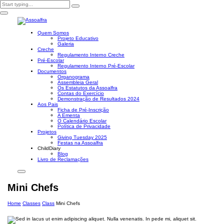
Quem Somos
Projeto Educativo
Galeria
Creche
Regulamento Interno Creche
Pré-Escolar
Regulamento Interno Pré-Escolar
Documentos
Organograma
Assembleia Geral
Os Estatutos da Assoalfra
Contas do Exercício
Demonstração de Resultados 2024
Aos Pais
Ficha de Pré-Inscrição
A Ementa
O Calendário Escolar
Política de Privacidade
Projetos
Giving Tuesday 2025
Festas na Assoalfra
ChildDiary
Blog
Livro de Reclamações
Mini Chefs
Home
Classes
Class
Mini Chefs