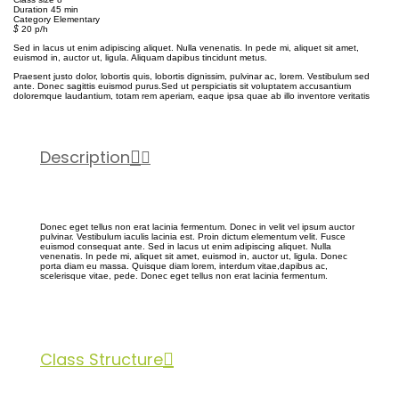
Duration
45 min
Category
Elementary
$
20
p/h
Sed in lacus ut enim adipiscing aliquet. Nulla venenatis. In pede mi, aliquet sit amet,
euismod in, auctor ut, ligula. Aliquam dapibus tincidunt metus.
Praesent justo dolor, lobortis quis, lobortis dignissim, pulvinar ac, lorem. Vestibulum sed
ante. Donec sagittis euismod purus.Sed ut perspiciatis sit voluptatem accusantium
doloremque laudantium, totam rem aperiam, eaque ipsa quae ab illo inventore veritatis
Description
Donec eget tellus non erat lacinia fermentum. Donec in velit vel ipsum auctor
pulvinar. Vestibulum iaculis lacinia est. Proin dictum elementum velit. Fusce
euismod consequat ante. Sed in lacus ut enim adipiscing aliquet. Nulla
venenatis. In pede mi, aliquet sit amet, euismod in, auctor ut, ligula. Donec
porta diam eu massa. Quisque diam lorem, interdum vitae,dapibus ac,
scelerisque vitae, pede. Donec eget tellus non erat lacinia fermentum.
Class Structure