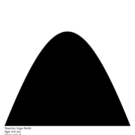
Teacher
Inga North
Age
4-6 y/o
Class size
8