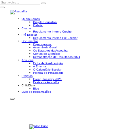
Quem Somos
Projeto Educativo
Galeria
Creche
Regulamento Interno Creche
Pré-Escolar
Regulamento Interno Pré-Escolar
Documentos
Organograma
Assembleia Geral
Os Estatutos da Assoalfra
Contas do Exercício
Demonstração de Resultados 2024
Aos Pais
Ficha de Pré-Inscrição
A Ementa
O Calendário Escolar
Política de Privacidade
Projetos
Giving Tuesday 2025
Festas na Assoalfra
ChildDiary
Blog
Livro de Reclamações