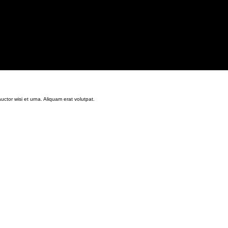
uctor wisi et urna. Aliquam erat volutpat.