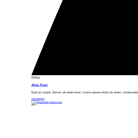
05
Set
Alise Puse
Duis ac turpis. Donec sit amet eros. Lorem ipsum dolor sit amet, consecvte
nevesnm