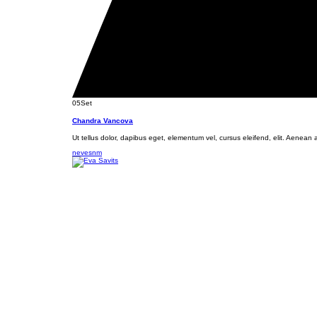
05
Set
Chandra Vancova
Ut tellus dolor, dapibus eget, elementum vel, cursus eleifend, elit. Aenean a
nevesnm